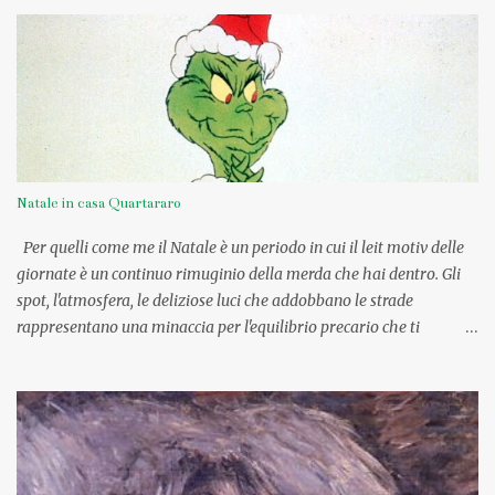
Natale in casa Quartararo
Per quelli come me il Natale è un periodo in cui il leit motiv delle
giornate è un continuo rimuginio della merda che hai dentro. Gli
spot, l'atmosfera, le deliziose luci che addobbano le strade
rappresentano una minaccia per l'equilibrio precario che ti
invoglierebbe a prendere una buona dose Tavor per risvegliarti
direttamente il 7 Gennaio. Neanche quand'ero piccola riuscivo a
godermi il momento, provavo solo un grande disagio e un enorme
senso di straniamento, come se fossi stata adottata. Intorno a me il
delirio: 15 cugini, 30 zii, una nonna uscita da un romanzo di Pennac
e la percezione che nemmeno quell'anno avrei ricevuto Barbie