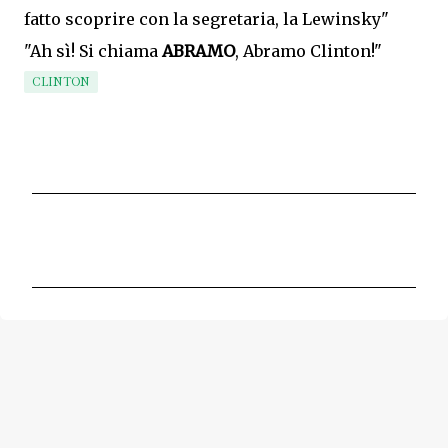
fatto scoprire con la segretaria, la Lewinsky"
"Ah sì! Si chiama
ABRAMO
, Abramo Clinton!"
CLINTON
C
o
m
m
e
n
t
i