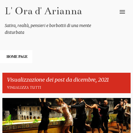
Passa ai contenuti principali
L' Ora d' Arianna
Satira, realtà, pensieri e borbottii di una mente
disturbata
HOME PAGE
Visualizzazione dei post da dicembre, 2021
VISUALIZZA TUTTI
P
o
s
t