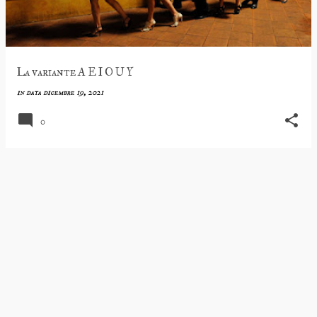
La variante A E I O U Y
in data
dicembre 19, 2021
0