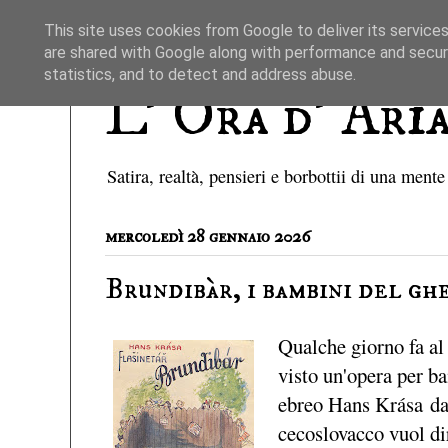
This site uses cookies from Google to deliver its services
are shared with Google along with performance and securi
statistics, and to detect and address abuse.
L' Ora d' Ari
Satira, realtà, pensieri e borbottii di una mente
mercoledì 28 gennaio 2026
Brundibàr, i bambini del gh
Qualche giorno fa al
visto un'opera per b
ebreo
Hans Krása
dal
cecoslovacco vuol di