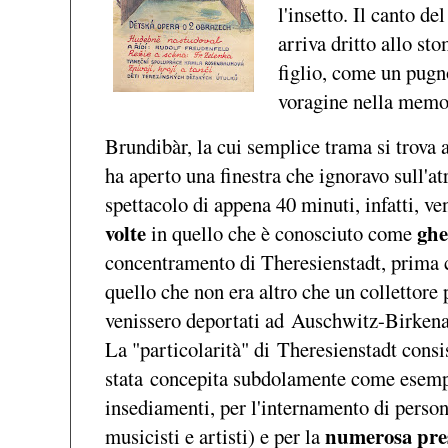
l'insetto. Il canto d
arriva dritto allo st
figlio, come un pugn
voragine nella memor
Brundibàr, la cui semplice trama si trova 
ha aperto una finestra che ignoravo sull'at
spettacolo di appena 40 minuti, infatti, v
volte
ghe
in quello che è conosciuto come
concentramento di Theresienstadt, prima che
quello che non era altro che un collettore 
venissero deportati ad Auschwitz-Birkena
La "particolarità" di Theresienstadt consis
stata concepita subdolamente come esempio 
insediamenti, per l'internamento di persona
numerosa pre
musicisti e artisti) e per la