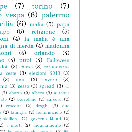
pe
(7)
torino
(7)
o vespa
(6)
palermo
cilia
(6)
mafia
(5)
papa
upo
(5)
religione
(5)
coni
(4)
la mafia è una
na di merda
(4)
madonna
onti
(4)
orlando
(4)
no
(4)
pupi
(4)
Halloween
doti
(3)
chiesa
(3)
coronavirus
a ceste
(3)
elezioni 2013
(3)
(3)
imu
(3)
lavoro
(3)
nio
(3)
sesso
(3)
spread
(3)
13
(2)
aborto
(2)
albero
(2)
autobus
cato
(2)
borsellino
(2)
carcere
(2)
2)
crocetta
(2)
draghi
(2)
due
e
(2)
famiglia
(2)
femminicidio
(2)
gioielliere
(2)
governo Monti
(2)
2)
i morti
(2)
inquinamento
(2)
(2)
lei non sa chi sono io
(2)
lidl