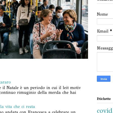
Nome
Email
*
Messag
tararo
l Natale è un periodo in cui il leit motiv
 continuo rimuginio della merda che hai
Etichette
a vita che ci resta
covid
no andata con Francesca a celebrare un