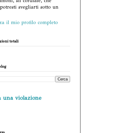
lmoni, sii cordiale, che
otresti svegliarti sotto un
za il mio profilo completo
ioni totali
blog
a una violazione
orm