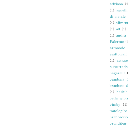
adriana
(1
(1)
agnelli
di natale
(1)
aliment
(1)
alt
(1)
(1)
andrà 
Palermo
(
armando 
esattoriali
(1)
astraz
autostrada
bagarella
bambina O
bambino d
(1)
barbie
bella gior
bimby
(1)
patologico
brancaccio
brundibar