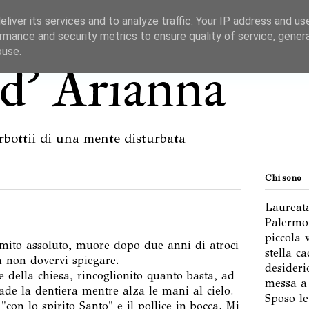
liver its services and to analyze traffic. Your IP address and us
rmance and security metrics to ensure quality of service, gene
buse.
d' Arianna
borbottii di una mente disturbata
Chi sono
Laureata
Palermo,
piccola 
mito assoluto, muore dopo due anni di atroci
stella c
a non dovervi spiegare.
desideri
te della chiesa, rincoglionito quanto basta, ad
messa a 
cade la dentiera mentre alza le mani al cielo.
Sposo l
"con lo spirito Santo" e il pollice in bocca. Mi