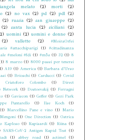
iangela melato
(2)
morti
(2)
no
(2)
no vax
(2)
pd
(2)
pdl
(2)
(2)
russia
(2)
san giuseppe
(2)
(2)
santa lucia
(2)
siciliani
(2)
(2)
uomini
(2)
uomini e donne
(2)
(2)
vallette
(2)
#MoiraOrfei
ris #attacchiparigi
(1)
#cittadinanza
ale #meloni #fdi
(1)
#m5s
(1)
32
(1)
8
(1)
8 marzo
(1)
8000 passi per tenersi
1)
A19
(1)
America
(1)
Barbara d'Urso
asi
(1)
Brioschi
(1)
Carducci
(1)
Covid
Cristoforo Colombo
(1)
Direct
e Network
(1)
Dostoevskij
(1)
Ferragni
zo
(1)
Gaviscon
(1)
Geffer
(1)
Gezi Park
eppe Puntarello
(1)
Ilse Koch
(1)
(1)
Marcellino Pane e vino
(1)
Mario
Mengoni
(1)
One Direction
(1)
Ostrica
zo Esploso
(1)
Rapisardi
(1)
Riina
(1)
)
SARS-CoV-2 Antigen Rapid Test
(1)
tadt
(1)
abbey road
(1)
actimel
(1)