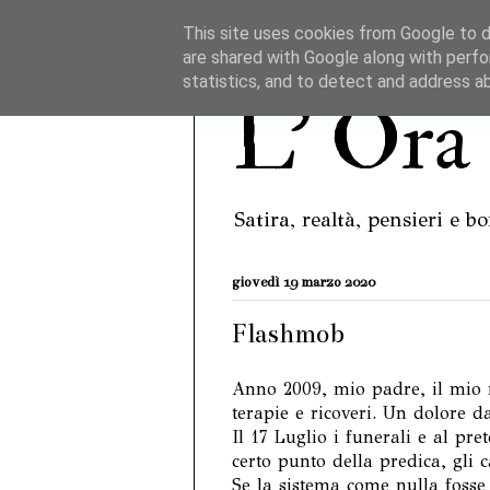
This site uses cookies from Google to de
are shared with Google along with perfo
statistics, and to detect and address a
L' Ora 
Satira, realtà, pensieri e 
giovedì 19 marzo 2020
Flashmob
Anno 2009, mio padre, il mio 
terapie e ricoveri. Un dolore d
Il 17 Luglio i funerali e al pre
certo punto della predica, gli 
Se la sistema come nulla fosse 