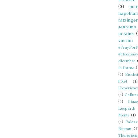
(2)
mar
napolita
ratzinger
sanremo
ucraina
vaccini
#PrayForPa
#blocconav
dicembre
in forma
(
(1)
Biochet
hotel
(1)
Experienc
(1)
Galluz
(1)
Gius
Leopardi
Monti
(1)
(1)
Palaz
Riopan
(1
Theresiens