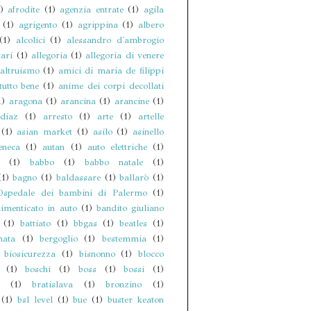
)
afrodite
(1)
agenzia entrate
(1)
agila
(1)
agrigento
(1)
agrippina
(1)
albero
(1)
alcolici
(1)
alessandro d'ambrogio
ari
(1)
allegoria
(1)
allegoria di venere
altruismo
(1)
amici di maria de filippi
tutto bene
(1)
anime dei corpi decollati
1)
aragona
(1)
arancina
(1)
arancine
(1)
diaz
(1)
arresto
(1)
arte
(1)
artelle
(1)
asian market
(1)
asilo
(1)
asinello
eneca
(1)
autan
(1)
auto elettriche
(1)
(1)
babbo
(1)
babbo natale
(1)
(1)
bagno
(1)
baldassare
(1)
ballarò
(1)
spedale dei bambini di Palermo
(1)
imenticato in auto
(1)
bandito giuliano
(1)
battiato
(1)
bbgas
(1)
beatles
(1)
nata
(1)
bergoglio
(1)
bestemmia
(1)
biosicurezza
(1)
bisnonno
(1)
blocco
(1)
boschi
(1)
boss
(1)
bossi
(1)
(1)
bratislava
(1)
bronzino
(1)
(1)
bsl level
(1)
bue
(1)
buster keaton