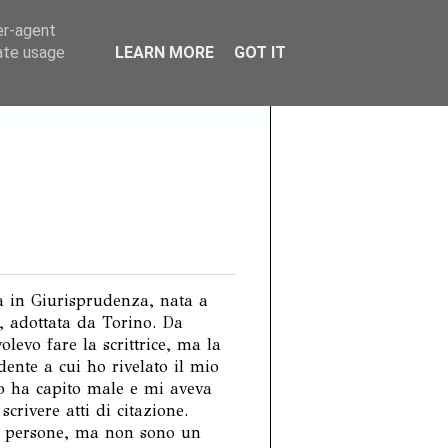
er-agent
rate usage
LEARN MORE
GOT IT
 in Giurisprudenza, nata a
 adottata da Torino. Da
volevo fare la scrittrice, ma la
adente a cui ho rivelato il mio
o ha capito male e mi aveva
scrivere atti di citazione.
e persone, ma non sono un