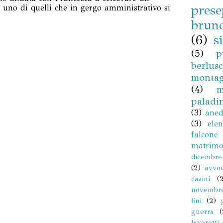
prese
 uno di quelli che in gergo amministrativo si
brun
(6)
si
(5)
p
berlus
montag
(4)
m
paladi
(3)
aned
(3)
elen
falcone
matrimo
dicembre
(2)
avvo
casini
(
novembr
fini
(2)
guerra
(
lavoretti