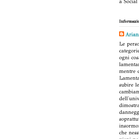
a Social
Informazio
Arian
Le perso
categori
ogni cos
lamenta
mentre c
Lamentar
subire le
cambiam
dell'uni
dimostra
danneggi
soprattu
insormon
che ness