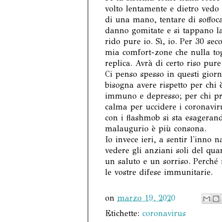
volto lentamente e dietro vedo 
di una mano, tentare di soffoca
danno gomitate e si tappano l
rido pure io. Sì, io. Per 30 s
mia comfort-zone che nulla to
replica. Avrà di certo riso pur
Ci penso spesso in questi gior
bisogna avere rispetto per chi è
immuno e depresso; per chi pre
calma per uccidere i coronavi
con i flashmob si sta esagerand
malaugurio è più consona.
Io invece ieri, a sentir l'inno
vedere gli anziani soli del quar
un saluto e un sorriso. Perché 
le vostre difese immunitarie.
on
marzo 19, 2020
Etichette:
coronavirus