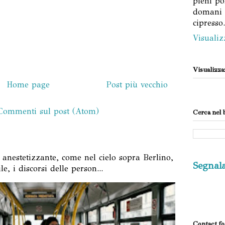
pieni po
domani p
cipresso.
Visualiz
Visualizzaz
Home page
Post più vecchio
Commenti sul post (Atom)
Cerca nel 
 anestetizzante, come nel cielo sopra Berlino,
Segnal
e, i discorsi delle person...
Contact f