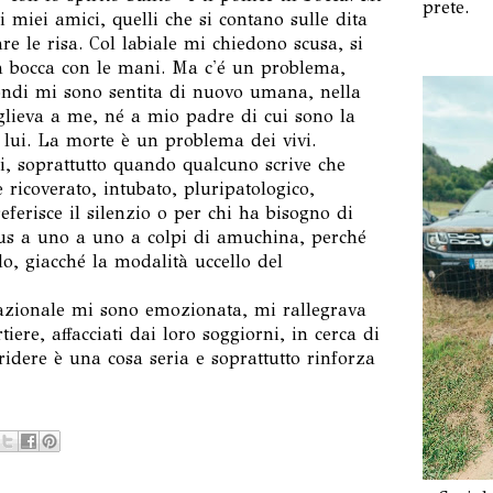
prete.
i miei amici, quelli che si contano sulle dita
re le risa. Col labiale mi chiedono scusa, si
a bocca con le mani. Ma c'é un problema,
econdi mi sono sentita di nuovo umana, nella
glieva a me, né a mio padre di cui sono la
e lui. La morte è un problema dei vivi.
ni, soprattutto quando qualcuno scrive che
 ricoverato, intubato, pluripatologico,
ferisce il silenzio o per chi ha bisogno di
rus a uno a uno a colpi di amuchina, perché
o, giacché la modalità uccello del
 nazionale mi sono emozionata, mi rallegrava
tiere, affacciati dai loro soggiorni, in cerca di
ridere è una cosa seria e soprattutto rinforza