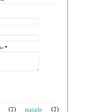
gio
*
(7)
natale
(7)