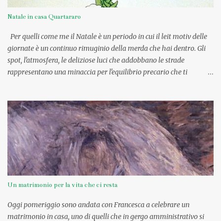
Natale in casa Quartararo
Per quelli come me il Natale è un periodo in cui il leit motiv delle
giornate è un continuo rimuginio della merda che hai dentro. Gli
spot, l'atmosfera, le deliziose luci che addobbano le strade
rappresentano una minaccia per l'equilibrio precario che ti
invoglierebbe a prendere una buona dose Tavor per risvegliarti
direttamente il 7 Gennaio. Neanche quand'ero piccola riuscivo a
godermi il momento, provavo solo un grande disagio e un enorme
senso di straniamento, come se fossi stata adottata. Intorno a me il
delirio: 15 cugini, 30 zii, una nonna uscita da un romanzo di Pennac
e la percezione che nemmeno quell'anno avrei ricevuto Barbie
Magia delle feste giacché era risaputo che Babbo Natale voleva
bene di più ai bambini più ricchi e anche alle tue cugine che
puntualmente ricevevano i giochi più in voga del momento. Il
Un matrimonio per la vita che ci resta
momento che detestavo di più era la cena. Il menù e le persone
invitate erano sempre le stesse fin quando non hanno cominciato a
Oggi pomeriggio sono andata con Francesca a celebrare un
morire come in Dieci...
matrimonio in casa, uno di quelli che in gergo amministrativo si