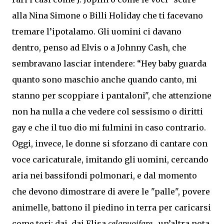
alla Nina Simone o Billi Holiday che ti facevano
tremare l’ipotalamo. Gli uomini ci davano
dentro, penso ad Elvis o a Johnny Cash, che
sembravano lasciar intendere: “Hey baby guarda
quanto sono maschio anche quando canto, mi
stanno per scoppiare i pantaloni", che attenzione
non ha nulla a che vedere col sessismo o diritti
gay e che il tuo dio mi fulmini in caso contrario.
Oggi, invece, le donne si sforzano di cantare con
voce caricaturale, imitando gli uomini, cercando
aria nei bassifondi polmonari, e dal momento
che devono dimostrare di avere le "palle", povere
animelle, battono il piedino in terra per caricarsi
come tori: dai, dai Elisa
celapuoifare
, un’altra nota