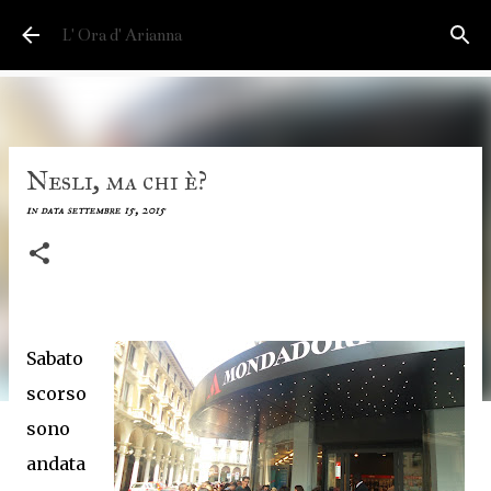
Passa ai contenuti principali
L' Ora d' Arianna
Nesli, ma chi è?
in data
settembre 15, 2015
Sabato
scorso
sono
andata