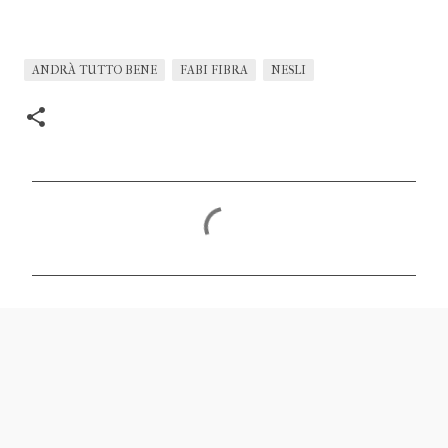
ANDRÀ TUTTO BENE
FABI FIBRA
NESLI
C
o
m
m
e
n
t
i