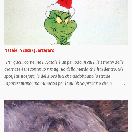
Natale in casa Quartararo
Per quelli come me il Natale è un periodo in cui il leit motiv delle
giornate è un continuo rimuginio della merda che hai dentro. Gli
spot, l'atmosfera, le deliziose luci che addobbano le strade
rappresentano una minaccia per l'equilibrio precario che ti
invoglierebbe a prendere una buona dose Tavor per risvegliarti
direttamente il 7 Gennaio. Neanche quand'ero piccola riuscivo a
godermi il momento, provavo solo un grande disagio e un enorme
senso di straniamento, come se fossi stata adottata. Intorno a me il
delirio: 15 cugini, 30 zii, una nonna uscita da un romanzo di Pennac
e la percezione che nemmeno quell'anno avrei ricevuto Barbie