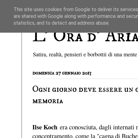
This site uses cookies from Google to deliver its services
are shared with Google along with performance and securi
statistics, and to detect and address abuse.
L' Ora d' Ari
Satira, realtà, pensieri e borbottii di una mente
domenica 27 gennaio 2013
Ogni giorno deve essere un 
memoria
Ilse Koch
era conosciuta, dagli internati
concentramento, come la "cagna di Buchen