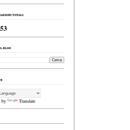
zazioni totali
053
l blog
te
d by
Translate