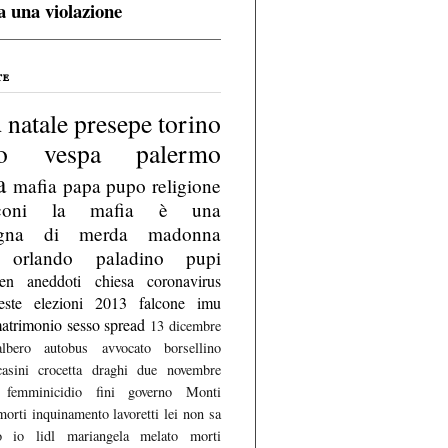
a una violazione
te
d
natale
presepe
torino
no vespa
palermo
a
mafia
papa
pupo
religione
coni
la mafia è una
gna di merda
madonna
orlando
paladino
pupi
en
aneddoti
chiesa
coronavirus
este
elezioni 2013
falcone
imu
atrimonio
sesso
spread
13 dicembre
albero
autobus
avvocato
borsellino
casini
crocetta
draghi
due novembre
femminicidio
fini
governo Monti
morti
inquinamento
lavoretti
lei non sa
o io
lidl
mariangela melato
morti