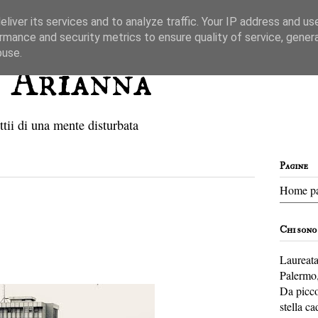
liver its services and to analyze traffic. Your IP address and us
rmance and security metrics to ensure quality of service, gene
buse.
' Arianna
ottii di una mente disturbata
Pagine
Home p
Chi sono
Laureata
Palermo,
Da piccol
stella ca