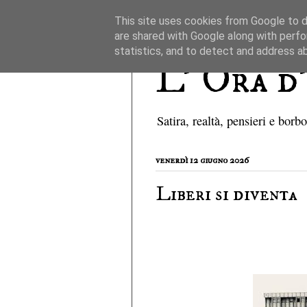
This site uses cookies from Google to de
are shared with Google along with perfo
statistics, and to detect and address a
L' Ora d
Satira, realtà, pensieri e borb
venerdì 12 giugno 2026
Liberi si diventa