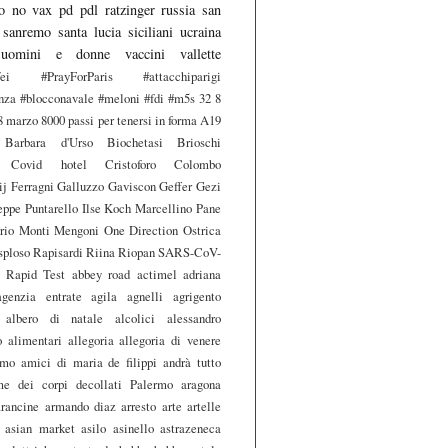
o
no vax
pd
pdl
ratzinger
russia
san
sanremo
santa lucia
siciliani
ucraina
uomini e donne
vaccini
vallette
fei #PrayForParis #attacchiparigi
anza #blocconavale #meloni #fdi
#m5s
32
8
8 marzo
8000 passi per tenersi in forma
A19
Barbara d'Urso
Biochetasi
Brioschi
Covid hotel
Cristoforo Colombo
ij
Ferragni
Galluzzo
Gaviscon
Geffer
Gezi
eppe Puntarello
Ilse Koch
Marcellino Pane
rio Monti
Mengoni
One Direction
Ostrica
sploso
Rapisardi
Riina
Riopan
SARS-CoV-
 Rapid Test
abbey road
actimel
adriana
agenzia entrate
agila
agnelli
agrigento
albero di natale
alcolici
alessandro
o
alimentari
allegoria
allegoria di venere
smo
amici di maria de filippi
andrà tutto
me dei corpi decollati Palermo
aragona
arancine
armando diaz
arresto
arte
artelle
asian market
asilo
asinello
astrazeneca