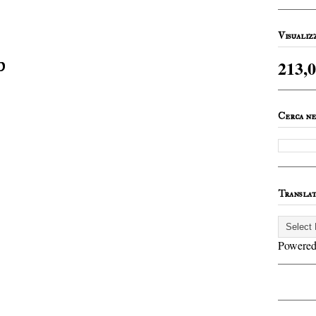
:
Visualiz
o
213,
Cerca ne
Transla
Powere