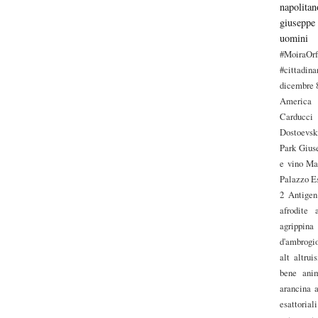
napolitan
giuseppe
uomini
#MoiraOr
#cittadin
dicembre
America
Carducci
Dostoevsk
Park
Gius
e vino
Ma
Palazzo E
2 Antigen
afrodite
agrippina
d'ambrogi
alt
altrui
bene
ani
arancina
esattoriali