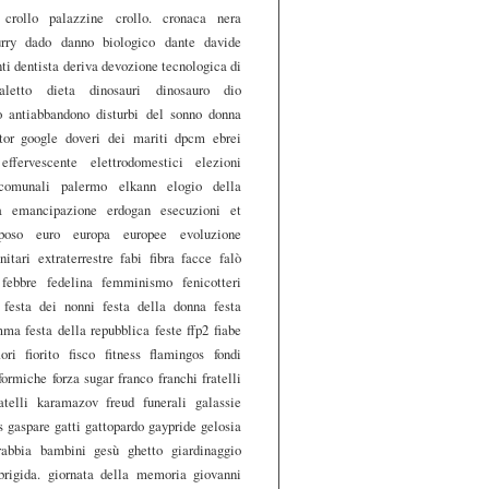
crollo palazzine
crollo.
cronaca nera
rry
dado
danno biologico
dante
davide
ti
dentista
deriva
devozione tecnologica
di
aletto
dieta
dinosauri
dinosauro
dio
vo antiabbandono
disturbi del sonno
donna
tor google
doveri dei mariti
dpcm
ebrei
effervescente
elettrodomestici
elezioni
 comunali palermo
elkann
elogio della
à
emancipazione
erdogan
esecuzioni
et
poso
euro
europa
europee
evoluzione
nitari
extraterrestre
fabi fibra
facce
falò
febbre
fedelina
femminismo
fenicotteri
festa dei nonni
festa della donna
festa
mma
festa della repubblica
feste
ffp2
fiabe
iori
fiorito
fisco
fitness
flamingos
fondi
formiche
forza sugar
franco franchi
fratelli
ratelli karamazov
freud
funerali
galassie
s
gaspare
gatti
gattopardo
gaypride
gelosia
rabbia bambini
gesù
ghetto
giardinaggio
brigida.
giornata della memoria
giovanni