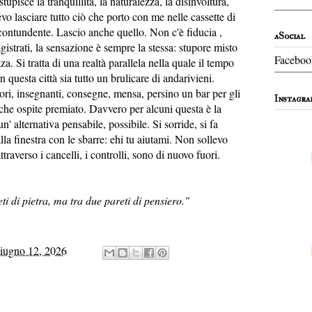
tupisce la tranquillità, la naturalezza, la disinvoltura,
vo lasciare tutto ciò che porto con me nelle cassette di
ù contundente. Lascio anche quello. Non c'è fiducia ,
aSocial
gistrati, la sensazione è sempre la stessa: stupore misto
Faceboo
a. Si tratta di una realtà parallela nella quale il tempo
 questa città sia tutto un brulicare di andarivieni.
tori, insegnanti, consegne, mensa, persino un bar per gli
Instagra
lche ospite premiato. Davvero per alcuni questa è la
' alternativa pensabile, possibile. Si sorride, si fa
lla finestra con le sbarre: ehi tu aiutami. Non sollevo
averso i cancelli, i controlli, sono di nuovo fuori.
eti di pietra, ma tra due pareti di pensiero."
iugno 12, 2026