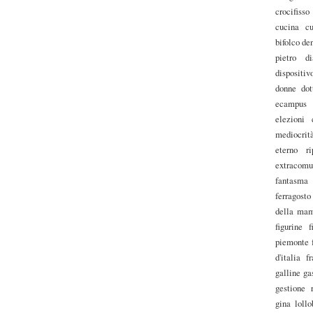
crocifisso
cucina
cu
bifolco
den
pietro
di
dispositi
donne
dot
ecampus
elezioni
mediocrit
eterno ri
extracomu
fantasma
ferragosto
della ma
figurine
f
piemonte
d'italia
f
galline
ga
gestione 
gina lollo