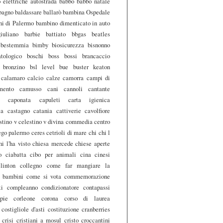
 elettriche
autostrada
babbo
babbo natale
bagno
baldassare
ballarò
bambina Ospedale
ni di Palermo
bambino dimenticato in auto
iuliano
barbie
battiato
bbgas
beatles
bestemmia
bimby
biosicurezza
bisnonno
tologico
boschi
boss
bossi
brancaccio
bronzino
bsl level
bue
buster keaton
calamaro
calcio
calze
camorra
campi di
mento
camusso
cani
cannoli
cantante
caponata
capuleti
carta igienica
ca
castagno
catania
cattiverie
cavolfiore
stino v
celestino v divina commedia
centro
ego palermo
ceres
cetrioli di mare
chi
chi l
hi l'ha visto
chiesa mercede
chiese aperte
o
ciabatta
cibo per animali
cina
cinesi
clinton
collegno
come far mangiare la
i bambini
come si vota
commemorazione
ti
compleanno
condizionatore
contapassi
pie
corleone
corona
corso di laurea
costigliole d'asti
costituzione
cranberries
crisi
cristiani a mosul
cristo
croccantini