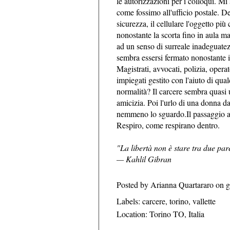
le autorizzazioni per i colloqui. Mi s
come fossimo all'ufficio postale. De
sicurezza, il cellulare l'oggetto pi
nonostante la scorta fino in aula ma
ad un senso di surreale inadeguatezz
sembra essersi fermato nonostante in
Magistrati, avvocati, polizia, opera
impiegati gestito con l'aiuto di qua
normalità? Il carcere sembra quasi un
amicizia. Poi l'urlo di una donna da
nemmeno lo sguardo.Il passaggio attr
Respiro, come respirano dentro.
​"La libertà non è stare tra due par
— Kahlil Gibran
Posted by
Arianna Quartararo
on
g
Labels:
carcere
,
torino
,
vallette
Location:
Torino TO, Italia