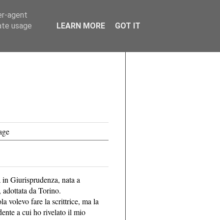
er-agent
rate usage
LEARN MORE
GOT IT
age
 in Giurisprudenza, nata a
 adottata da Torino.
a volevo fare la scrittrice, ma la
dente a cui ho rivelato il mio