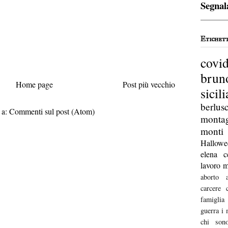
Segnal
Etichet
covi
bru
Home page
Post più vecchio
sicili
berlus
i a:
Commenti sul post (Atom)
monta
monti
Hallowe
elena c
lavoro
m
aborto
carcere
famiglia
guerra
i 
chi son