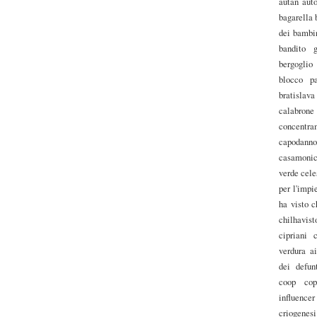
autan
auto
bagarella
dei bambi
bandito g
bergoglio
blocco pa
bratislava
calabrone
concentra
capodanno
casamoni
verde
cele
per l'impi
ha visto
c
chilhavist
cipriani
verdura a
dei defun
coop
cop
influencer
criogenesi