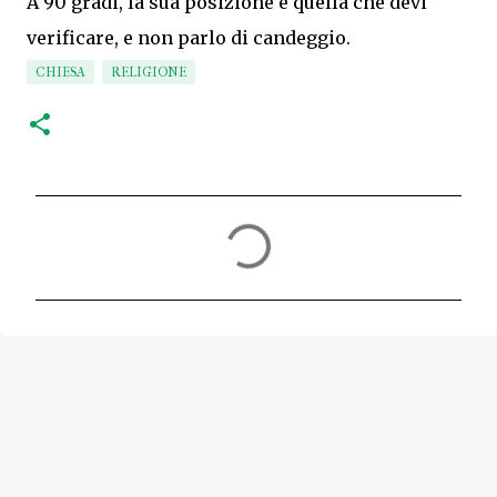
A 90 gradi, la sua posizione è quella che devi
verificare, e non parlo di candeggio.
CHIESA
RELIGIONE
C
o
m
m
e
n
t
i