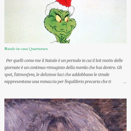
Natale in casa Quartararo
Per quelli come me il Natale è un periodo in cui il leit motiv delle
giornate è un continuo rimuginio della merda che hai dentro. Gli
spot, l'atmosfera, le deliziose luci che addobbano le strade
rappresentano una minaccia per l'equilibrio precario che ti
invoglierebbe a prendere una buona dose Tavor per risvegliarti
direttamente il 7 Gennaio. Neanche quand'ero piccola riuscivo a
godermi il momento, provavo solo un grande disagio e un enorme
senso di straniamento, come se fossi stata adottata. Intorno a me il
delirio: 15 cugini, 30 zii, una nonna uscita da un romanzo di Pennac
e la percezione che nemmeno quell'anno avrei ricevuto Barbie
Magia delle feste giacché era risaputo che Babbo Natale voleva