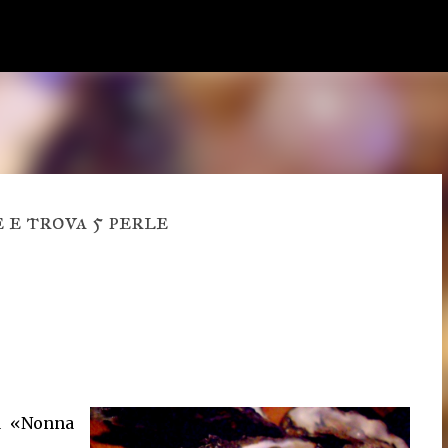
Passa ai contenuti principali
 e trova 5 perle
ia «Nonna