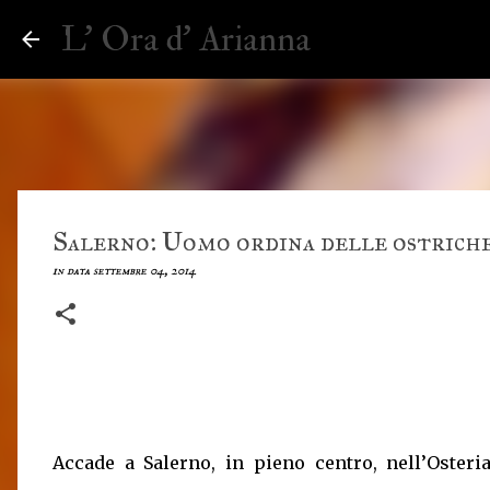
L' Ora d' Arianna
Salerno: Uomo ordina delle ostriche
in data
settembre 04, 2014
Accade a Salerno, in pieno centro, nell’Oster