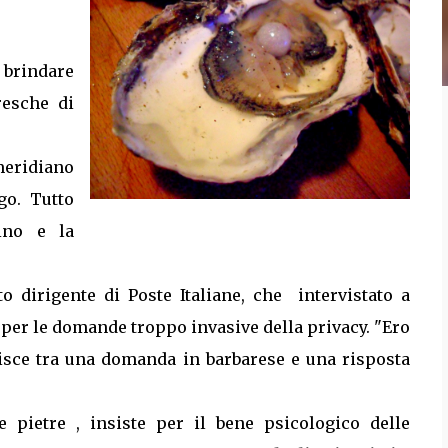
 brindare
resche di
omeridiano
go. Tutto
ino e la
to dirigente di Poste Italiane, che intervistato a
 per le domande troppo invasive della privacy. "Ero
disce tra una domanda in barbarese e una risposta
le pietre , insiste per il bene psicologico delle